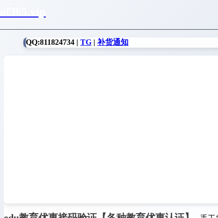
of365.vip
QQ:811824734 |
TG
|
补货通知
edu教育优惠接码验证【各种教育优惠认证】